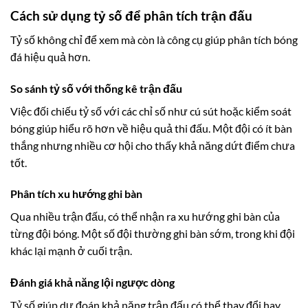
Cách sử dụng tỷ số để phân tích trận đấu
Tỷ số không chỉ để xem mà còn là công cụ giúp phân tích bóng
đá hiệu quả hơn.
So sánh tỷ số với thống kê trận đấu
Việc đối chiếu tỷ số với các chỉ số như cú sút hoặc kiểm soát
bóng giúp hiểu rõ hơn về hiệu quả thi đấu. Một đội có ít bàn
thắng nhưng nhiều cơ hội cho thấy khả năng dứt điểm chưa
tốt.
Phân tích xu hướng ghi bàn
Qua nhiều trận đấu, có thể nhận ra xu hướng ghi bàn của
từng đội bóng. Một số đội thường ghi bàn sớm, trong khi đội
khác lại mạnh ở cuối trận.
Đánh giá khả năng lội ngược dòng
Tỷ số giúp dự đoán khả năng trận đấu có thể thay đổi hay