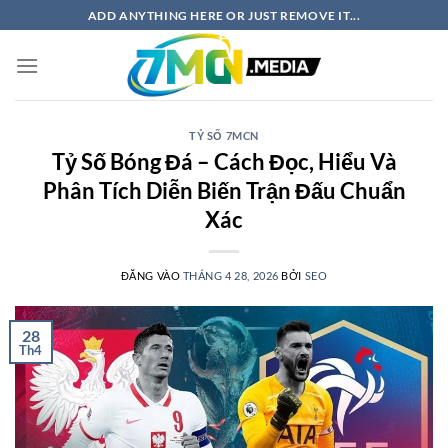
Bỏ
ADD ANYTHING HERE OR JUST REMOVE IT...
qua
nội
dung
TỶ SỐ 7MCN
Tỷ Số Bóng Đá – Cách Đọc, Hiểu Và
Phân Tích Diễn Biến Trận Đấu Chuẩn
Xác
ĐĂNG VÀO
THÁNG 4 28, 2026
BỞI
SEO
28
Th4