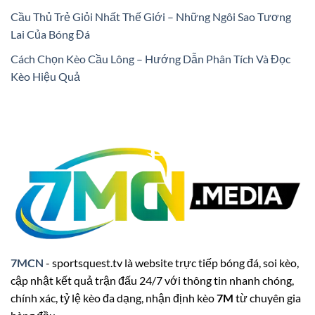
Cầu Thủ Trẻ Giỏi Nhất Thế Giới – Những Ngôi Sao Tương
Lai Của Bóng Đá
Cách Chọn Kèo Cầu Lông – Hướng Dẫn Phân Tích Và Đọc
Kèo Hiệu Quả
7MCN
- sportsquest.tv là website trực tiếp bóng đá, soi kèo,
cập nhật kết quả trận đấu 24/7 với thông tin nhanh chóng,
chính xác, tỷ lệ kèo đa dạng, nhận định kèo
7M
từ chuyên gia