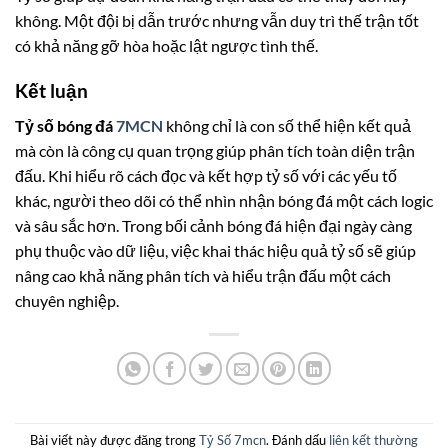
không. Một đội bị dẫn trước nhưng vẫn duy trì thế trận tốt
có khả năng gỡ hòa hoặc lật ngược tình thế.
Kết luận
Tỷ số bóng đá
7MCN
không chỉ là con số thể hiện kết quả
mà còn là công cụ quan trọng giúp phân tích toàn diện trận
đấu. Khi hiểu rõ cách đọc và kết hợp tỷ số với các yếu tố
khác, người theo dõi có thể nhìn nhận bóng đá một cách logic
và sâu sắc hơn. Trong bối cảnh bóng đá hiện đại ngày càng
phụ thuộc vào dữ liệu, việc khai thác hiệu quả tỷ số sẽ giúp
nâng cao khả năng phân tích và hiểu trận đấu một cách
chuyên nghiệp.
Bài viết này được đăng trong
Tỷ Số 7mcn
. Đánh dấu
liên kết thường