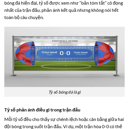
bóng đá hiện đại, tỷ số được xem như “bản tóm tắt” cô đọng
nhất của trận đấu, phản ánh kết quả nhưng không nói hết
toàn bộ câu chuyện.
Tỷ số bóng đá là gì
Tỷ số phản ánh điều gì trong trận đấu
Mỗi tỷ số đều cho thấy sự chênh lệch hoặc cân bằng giữa hai
đội bóng trong suốt trận đấu. Ví dụ, một trận hòa 0-0 có thể