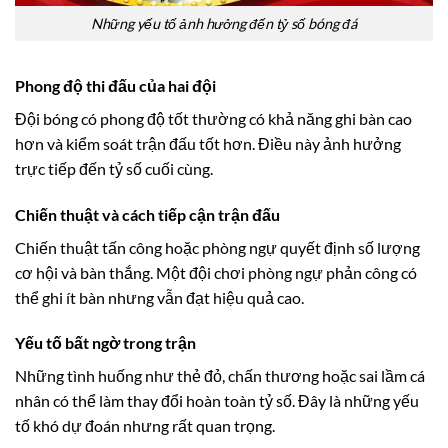
Những yếu tố ảnh hưởng đến tỷ số bóng đá
Phong độ thi đấu của hai đội
Đội bóng có phong độ tốt thường có khả năng ghi bàn cao
hơn và kiểm soát trận đấu tốt hơn. Điều này ảnh hưởng
trực tiếp đến tỷ số cuối cùng.
Chiến thuật và cách tiếp cận trận đấu
Chiến thuật tấn công hoặc phòng ngự quyết định số lượng
cơ hội và bàn thắng. Một đội chơi phòng ngự phản công có
thể ghi ít bàn nhưng vẫn đạt hiệu quả cao.
Yếu tố bất ngờ trong trận
Những tình huống như thẻ đỏ, chấn thương hoặc sai lầm cá
nhân có thể làm thay đổi hoàn toàn tỷ số. Đây là những yếu
tố khó dự đoán nhưng rất quan trọng.