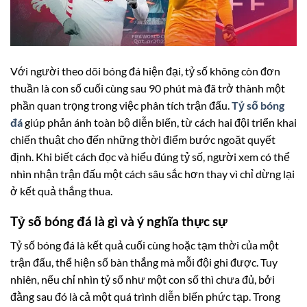
Với người theo dõi bóng đá hiện đại, tỷ số không còn đơn
thuần là con số cuối cùng sau 90 phút mà đã trở thành một
phần quan trọng trong việc phân tích trận đấu.
Tỷ số bóng
đá
giúp phản ánh toàn bộ diễn biến, từ cách hai đội triển khai
chiến thuật cho đến những thời điểm bước ngoặt quyết
định. Khi biết cách đọc và hiểu đúng tỷ số, người xem có thể
nhìn nhận trận đấu một cách sâu sắc hơn thay vì chỉ dừng lại
ở kết quả thắng thua.
Tỷ số bóng đá là gì và ý nghĩa thực sự
Tỷ số bóng đá là kết quả cuối cùng hoặc tạm thời của một
trận đấu, thể hiện số bàn thắng mà mỗi đội ghi được. Tuy
nhiên, nếu chỉ nhìn tỷ số như một con số thì chưa đủ, bởi
đằng sau đó là cả một quá trình diễn biến phức tạp. Trong