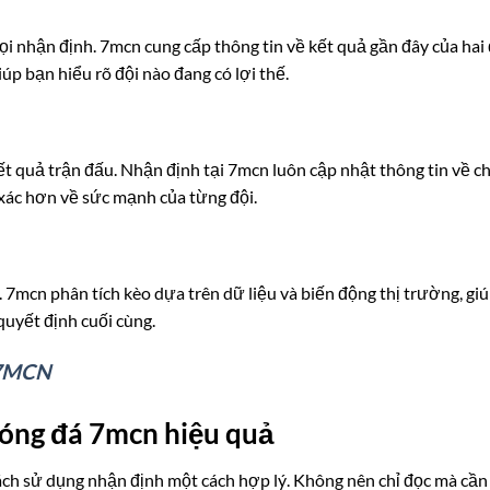
i nhận định. 7mcn cung cấp thông tin về kết quả gần đây của hai 
úp bạn hiểu rõ đội nào đang có lợi thế.
t quả trận đấu. Nhận định tại 7mcn luôn cập nhật thông tin về ch
 xác hơn về sức mạnh của từng đội.
c. 7mcn phân tích kèo dựa trên dữ liệu và biến động thị trường, gi
quyết định cuối cùng.
 7MCN
óng đá 7mcn hiệu quả
ách sử dụng nhận định một cách hợp lý. Không nên chỉ đọc mà cần