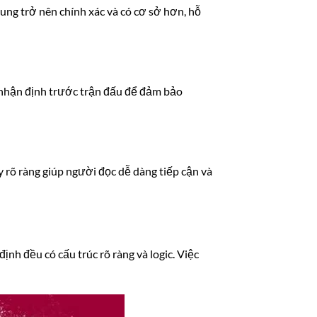
ung trở nên chính xác và có cơ sở hơn, hỗ
t nhận định trước trận đấu để đảm bảo
 rõ ràng giúp người đọc dễ dàng tiếp cận và
nh đều có cấu trúc rõ ràng và logic. Việc