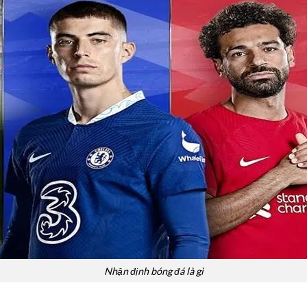
Nhận định bóng đá là gì