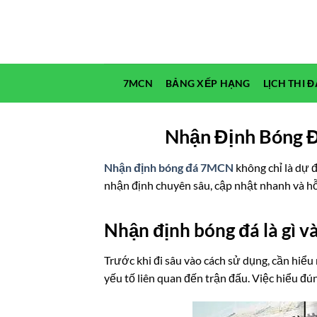
Bỏ
qua
nội
dung
7MCN
BẢNG XẾP HẠNG
LỊCH THI 
Nhận Định Bóng Đ
Nhận định bóng đá 7MCN
không chỉ là dự 
nhận định chuyên sâu, cập nhật nhanh và hỗ
Nhận định bóng đá là gì và
Trước khi đi sâu vào cách sử dụng, cần hiểu
yếu tố liên quan đến trận đấu. Việc hiểu đ