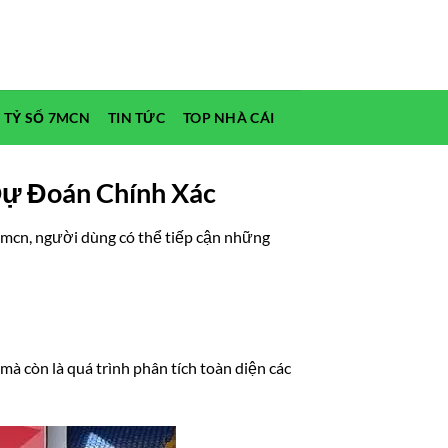
TỶ SỐ 7MCN
TIN TỨC
TOP NHÀ CÁI
Dự Đoán Chính Xác
 7mcn, người dùng có thể tiếp cận những
mà còn là quá trình phân tích toàn diện các