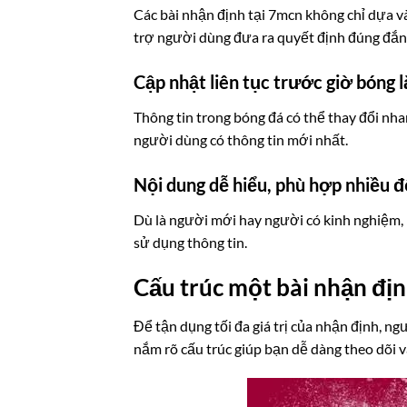
Các bài nhận định tại 7mcn không chỉ dựa v
trợ người dùng đưa ra quyết định đúng đắn
Cập nhật liên tục trước giờ bóng 
Thông tin trong bóng đá có thể thay đổi nha
người dùng có thông tin mới nhất.
Nội dung dễ hiểu, phù hợp nhiều 
Dù là người mới hay người có kinh nghiệm, 
sử dụng thông tin.
Cấu trúc một bài nhận đị
Để tận dụng tối đa giá trị của nhận định, n
nắm rõ cấu trúc giúp bạn dễ dàng theo dõi v