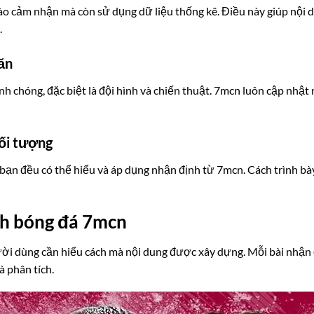
ào cảm nhận mà còn sử dụng dữ liệu thống kê. Điều này giúp nội d
.
lăn
nh chóng, đặc biệt là đội hình và chiến thuật. 7mcn luôn cập nhậ
đối tượng
bạn đều có thể hiểu và áp dụng nhận định từ 7mcn. Cách trình bày
nh bóng đá 7mcn
gười dùng cần hiểu cách mà nội dung được xây dựng. Mỗi bài nhận đị
à phân tích.