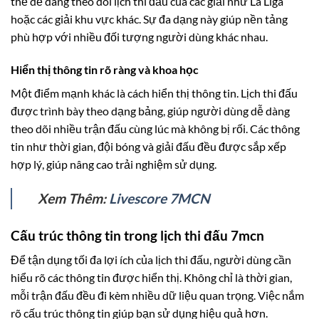
thể dễ dàng theo dõi lịch thi đấu của các giải như La Liga
hoặc các giải khu vực khác. Sự đa dạng này giúp nền tảng
phù hợp với nhiều đối tượng người dùng khác nhau.
Hiển thị thông tin rõ ràng và khoa học
Một điểm mạnh khác là cách hiển thị thông tin. Lịch thi đấu
được trình bày theo dạng bảng, giúp người dùng dễ dàng
theo dõi nhiều trận đấu cùng lúc mà không bị rối. Các thông
tin như thời gian, đội bóng và giải đấu đều được sắp xếp
hợp lý, giúp nâng cao trải nghiệm sử dụng.
Xem Thêm:
Livescore 7MCN
Cấu trúc thông tin trong lịch thi đấu 7mcn
Để tận dụng tối đa lợi ích của lịch thi đấu, người dùng cần
hiểu rõ các thông tin được hiển thị. Không chỉ là thời gian,
mỗi trận đấu đều đi kèm nhiều dữ liệu quan trọng. Việc nắm
rõ cấu trúc thông tin giúp bạn sử dụng hiệu quả hơn.