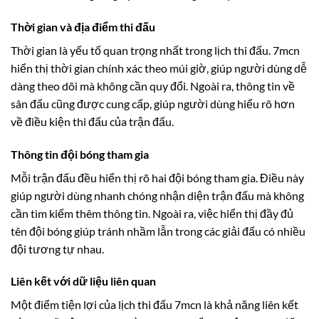
Thời gian và địa điểm thi đấu
Thời gian là yếu tố quan trọng nhất trong lịch thi đấu. 7mcn
hiển thị thời gian chính xác theo múi giờ, giúp người dùng dễ
dàng theo dõi mà không cần quy đổi. Ngoài ra, thông tin về
sân đấu cũng được cung cấp, giúp người dùng hiểu rõ hơn
về điều kiện thi đấu của trận đấu.
Thông tin đội bóng tham gia
Mỗi trận đấu đều hiển thị rõ hai đội bóng tham gia. Điều này
giúp người dùng nhanh chóng nhận diện trận đấu mà không
cần tìm kiếm thêm thông tin. Ngoài ra, việc hiển thị đầy đủ
tên đội bóng giúp tránh nhầm lẫn trong các giải đấu có nhiều
đội tương tự nhau.
Liên kết với dữ liệu liên quan
Một điểm tiện lợi của lịch thi đấu 7mcn là khả năng liên kết