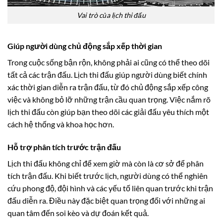
Vai trò của lịch thi đấu
Giúp người dùng chủ động sắp xếp thời gian
Trong cuộc sống bận rộn, không phải ai cũng có thể theo dõi
tất cả các trận đấu. Lịch thi đấu giúp người dùng biết chính
xác thời gian diễn ra trận đấu, từ đó chủ động sắp xếp công
việc và không bỏ lỡ những trận cầu quan trọng. Việc nắm rõ
lịch thi đấu còn giúp bạn theo dõi các giải đấu yêu thích một
cách hệ thống và khoa học hơn.
Hỗ trợ phân tích trước trận đấu
Lịch thi đấu không chỉ để xem giờ mà còn là cơ sở để phân
tích trận đấu. Khi biết trước lịch, người dùng có thể nghiên
cứu phong độ, đội hình và các yếu tố liên quan trước khi trận
đấu diễn ra. Điều này đặc biệt quan trọng đối với những ai
quan tâm đến soi kèo và dự đoán kết quả.