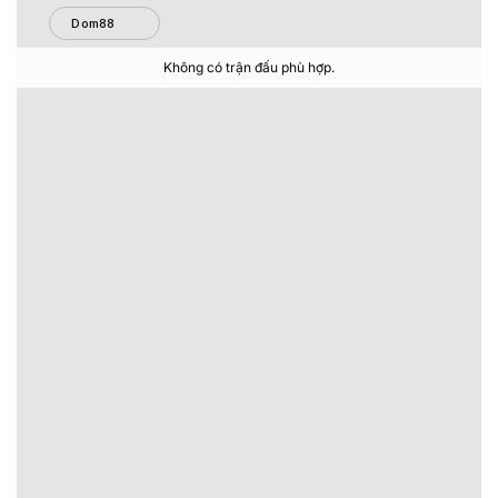
Dom88
Không có trận đấu phù hợp.