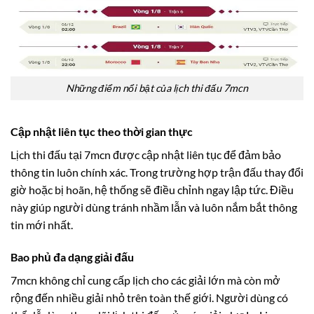
Những điểm nổi bật của lịch thi đấu 7mcn
Cập nhật liên tục theo thời gian thực
Lịch thi đấu tại 7mcn được cập nhật liên tục để đảm bảo
thông tin luôn chính xác. Trong trường hợp trận đấu thay đổi
giờ hoặc bị hoãn, hệ thống sẽ điều chỉnh ngay lập tức. Điều
này giúp người dùng tránh nhầm lẫn và luôn nắm bắt thông
tin mới nhất.
Bao phủ đa dạng giải đấu
7mcn không chỉ cung cấp lịch cho các giải lớn mà còn mở
rộng đến nhiều giải nhỏ trên toàn thế giới. Người dùng có